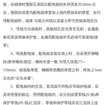
装，在砌墙时预留孔洞应比配电箱的长和宽各大20mm 左
右，预留的深度为配电箱厚度加上洞内壁抹灰的厚度。在圬
埋配电箱时，箱体 与墙之间填以混凝土即可把箱体固定住
3、导线引出面板时，面板线孔应光滑无毛刺，金属面
板应装设绝缘保护套。金属壳配电箱外壳必须可靠接地(接
零)。
4、明装配电箱，配电箱安装在墙上时，应采用开脚螺
栓(胀管螺栓)固定，螺栓长度一般 为埋入深度(75～
150mm)、箱底板厚度、螺帽和垫圈的厚度之和，再加上5mm
左右的“出头余量”。
5、配电箱内的交流、直流或不同电压等级的电源，应
具有明显的标志。照明配电箱内，应分别设置零线(N 线)和
保护零线(PE 线)汇流排， 零线和保护零线应在汇流排上连