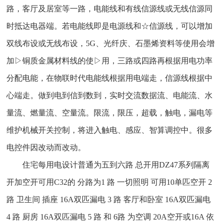
路，客厅及居室等一路，电能线和有线信源线或无线信源同
时抵达电器端。若电能线即是电源线和☆信源线，可以增加
双线布设或无线布设，5G、光纤庆、石墨烯资料等使用会增
加▷铜质金属材料线的使▷用，三路或四路再根据用电功率
分配电能，在物联时代电能线根据用电端走，信源线根据中
心端走。做到电到信到数到，实时交流数据流、电能流、水
量流、燃量流、空量流。限流，限压，超载，触电，漏电等
维护机械开关控制，将进入触电、感应、智算调控中。很多
电控件因改动而改动。
住宅每用电设计普通为五到六路 总开用DZ47系列隔离
开加空开可用C32的 分路为1 路 一切照明 可用10单匹空开 2
路 卫生间 插座 16A双匹漏电 3 路 客厅和卧室 16A双匹漏电
4 路 厨房 16A双匹漏电 5 路 和 6路 为空调 20A空开或16A 依