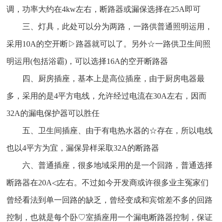
调，功率大约在4kw左右，断路器或漏保选择在25A即可
三、灯具，此处可以分为两路，一路供普通照明运用，
采用10A的空开断▷路器就可以了。另外☆一路供卫生间照
明运用(包括浴霸)，可以选择16A的空开断路器
四、厨房插座，基本上是高位插座，由于厨房电器最
多，采用的是4平方电线，允许经过电流在30A左右，因而
32A的漏电保护器可以胜任
五、卫生间插座、由于有电热水器的☆存在，所以电线
也以4平方为宜，漏保异样采取32A的断路器
六、普通插座，很多地域采用的是一个回路，普通选择
断路器在20A◁左右。不过如今开发商或许很多业主冤家们
曾经看法到单一回路的缺乏，曾经变成和宾馆差不多的回路
控制，也就是每个卧♡室插座用一个漏电断路器控制，保证