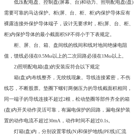
低压配电盘、控制盘(屏幕、台)和动力、照明配电盘(盘)
需要可靠的马达保护。柜(屏、台、柜、柜)内保护导体应有
裸露连接外保护导体端子，设计无要求时，柜(屏、台、柜、
柜)内保护导体的最小截面积SP不得小于下表规定。
柜、屏、台、箱、盘间线的线间和线对地间绝缘电阻
值，馈线必须在0.5Mω以上的二次回路必须在1Mω以上。
2)照明配电箱(盘)的安装应符合以下规定
箱(盘)内布线整齐，无绞线现象。导线连接紧密，不伤
线芯，不断股票。垫圈下螺钉两侧压力的导线截面积相同，
同一端子的导线连接不超过2根，松动垫圈等部件齐全的箱
(盘)内开关动作灵活可靠，有漏电保护的回路，漏电保护装
置的动作电流不超过30mA，动作时间不超过0.1s。
灯箱(盘)内，分别设置零线(N)和保护地线(PE线)汇流